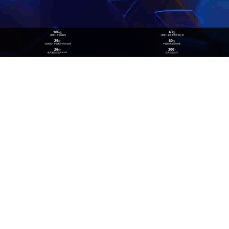
186
43
位
位
《财富》中国500强
《财富》最受赞赏中国公司
29
80
位
位
《福布斯》中国数字经济100强
中国民营企业500强
26
300
位
+
数实融合企业TOP100
技术生态伙伴