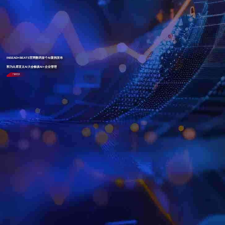
INSEAD×BEATS官网数码首个AI案例发布
郭为出席亚太AI大会畅谈AI+企业管理
了解更多